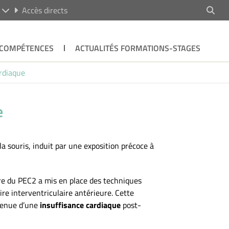
R
Accès directs
 COMPÉTENCES
ACTUALITÉS FORMATIONS-STAGES
rdiaque
e
 la souris, induit par une exposition précoce à
ire du PEC2 a mis en place des techniques
ire interventriculaire antérieure. Cette
venue d’une
insuffisance cardiaque
post-