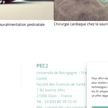
Chirurgie cardiaque chez la souri
suralimentation postnatale
PEC
2
Université de Bourgogne – Franche
Comté
Pour offrir l
pour stocker 
Faculté des Sciences de Santé
technologies 
7 Bd Jeanne d’Arc
les ID unique
21000 Dijon – France
un effet négat
Tél. : 33 (0)3 80 39 32 92
Mél :
cvergely@u-bourgogne.fr