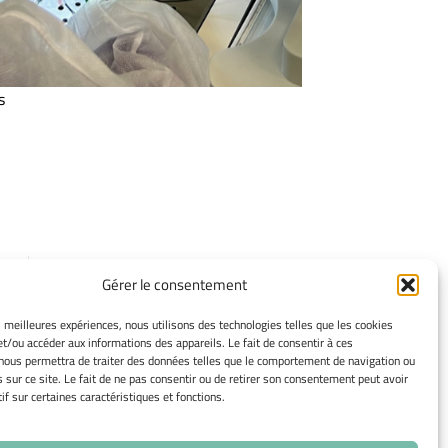
s
INFORMATIONS
Gérer le consentement
LÉGALES
es meilleures expériences, nous utilisons des technologies telles que les cookies
Mentions légales
et/ou accéder aux informations des appareils. Le fait de consentir à ces
Gérer mes cookies
nous permettra de traiter des données telles que le comportement de navigation ou
s sur ce site. Le fait de ne pas consentir ou de retirer son consentement peut avoir
Politique de cookies
if sur certaines caractéristiques et fonctions.
Déclaration de confidentialité
Avertissement