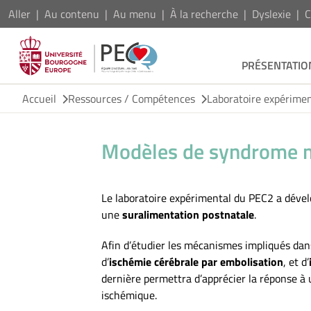
Aller
Au contenu
Au menu
À la recherche
Dyslexie
C
PRÉSENTATIO
Accueil
Ressources / Compétences
Laboratoire expérime
Modèles de syndrome m
Le laboratoire expérimental du PEC2 a déve
une
suralimentation postnatale
.
Afin d’étudier les mécanismes impliqués dan
d’
ischémie cérébrale par embolisation
, et d’
dernière permettra d’apprécier la réponse à
ischémique.