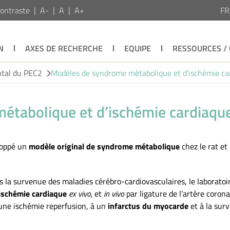
ontraste
A-
A
A+
F
N
AXES DE RECHERCHE
EQUIPE
RESSOURCES /
ntal du PEC2
Modèles de syndrome métabolique et d'ischémie ca
étabolique et d’ischémie cardiaqu
loppé un
modèle original de syndrome métabolique
chez le rat et
s la survenue des maladies cérébro-cardiovasculaires, le laborato
ischémie cardiaque
ex vivo,
et
in vivo
par ligature de l’artère corona
 une ischémie reperfusion, à un
infarctus du myocarde
et à la sur