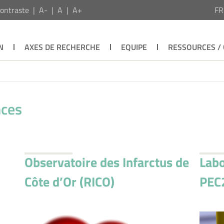
ontraste
A-
A
A+
F
N
AXES DE RECHERCHE
EQUIPE
RESSOURCES /
nces
Observatoire des Infarctus de
Labo
Côte d’Or (RICO)
PEC