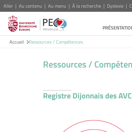
Aller
Au contenu
Au menu
À la recherche
Dyslexie
C
PRÉSENTATIO
Accueil
Ressources / Compétences
Ressources / Compéte
Registre Dijonnais des AVC