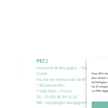
PEC
2
Université de Bourgogne – Franche
Comté
Pour offrir l
pour stocker 
Faculté des Sciences de Santé
technologies 
7 Bd Jeanne d’Arc
les ID unique
21000 Dijon – France
un effet négat
Tél. : 33 (0)3 80 39 32 92
Mél :
cvergely@u-bourgogne.fr