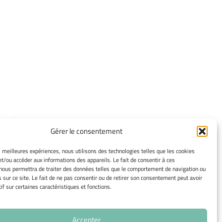
INFORMATIONS
Gérer le consentement
LÉGALES
es meilleures expériences, nous utilisons des technologies telles que les cookies
Mentions légales
et/ou accéder aux informations des appareils. Le fait de consentir à ces
Gérer mes cookies
nous permettra de traiter des données telles que le comportement de navigation ou
s sur ce site. Le fait de ne pas consentir ou de retirer son consentement peut avoir
Politique de cookies
if sur certaines caractéristiques et fonctions.
Déclaration de confidentialité
Avertissement
Accepter