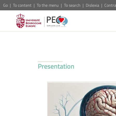
Go
To content
To the menu
To search
Dislexia
Contra
Presentation