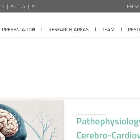
st
A-
A
A+
EN
PRESENTATION
RESEARCH AREAS
TEAM
RESO
Pathophysiolog
Cerebro-Cardiov